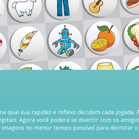
 qual sua rapidez e reflexo decidem cada jogada. A
igitais. Agora você poderá se divertir com os amigo
s imagens no menor tempo possível para derrotar o s