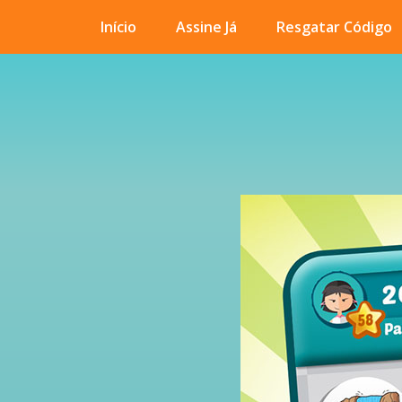
Início
Assine Já
Resgatar Código