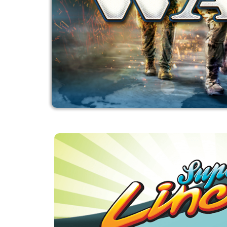
RAFA1965
MESSIAH 
8º
3º
265 pt
1794 pts
HOMEM DE FERRO
FELLIPE.S
9º
4º
238 pt
1445 pts
GENERASUNTSU
BUFFALO
10º
5º
222 pt
1380 pts