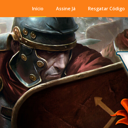
Início
Assine Já
Resgatar Código