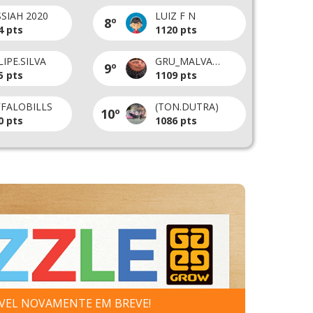
Associação Brasileira de War
TORNEIOS DE WAR
8º
3º
0 pt
574 pt
G OF WAR
Associação Brasileira de War (Beta)
9º
4º
5 pt
499 pt
SOSS + RESILIENTES
SOSS Resilientes 2
10º
5º
6 pt
428 pt
VEL NOVAMENTE EM BREVE!