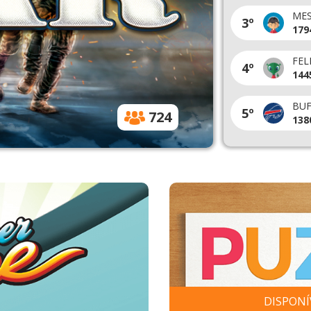
2020
LUIZ F N
8º
3º
1120 pts
145
ILVA
GRU_MALVADÃO
KIN
9º
4º
1109 pts
132
BILLS
(TON.DUTRA)
10º
5º
724
1086 pts
117
DISPONÍ