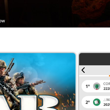
ow
JOGADORES (30 DIAS)
_SJN
AFALCHI
6º
1º
1302 pts
211
A.::.
__SNIPER
Preg
7º
2º
1237 pts
184