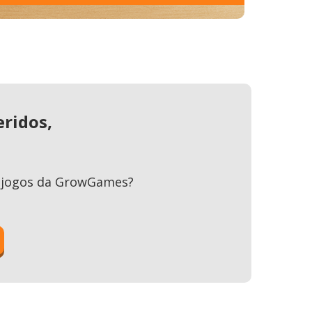
eridos,
os jogos da GrowGames?