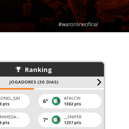
#waronlineoficial
Ranking
CLÃS (AGOSTO)
OS VINGADORES
WAR VARGINHA
6º
1º
0 pt
985 pt
uiça Velha
Jesus Clã
7º
2º
6 pt
866 pt